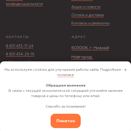
конфиденциальности
Акции и новости
Оплата и доставка
Контакты и реквизиты
КОНТАКТЫ
АДРЕС
8 831 433-17-24
603006, г. Нижний
8 831 434-29-19
Новгород,
hifi@audio-hifi.ru
ул. Ошарская д. 15 пом.6
Мы используем cookies для улучшения работы сайта. Подробнее - в
политике
ООО «Хай Фай
Обращаем внимание
В связи с текущей экономической ситуацией уточняйте наличие
Аудио»
товаров и цены по телефону или email
© «HI-FI АУДИО» 1998 - 2026
Спасибо за понимание!
Понятно